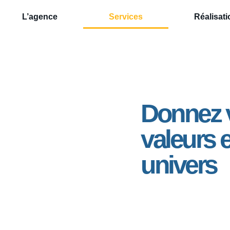
L’agence
Services
Réalisat
Donnez v
valeurs e
univers